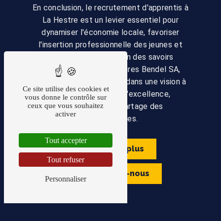
En conclusion, le recrutement d'apprentis à
La Hestre est un levier essentiel pour
dynamiser l'économie locale, favoriser
l'insertion professionnelle des jeunes et
garantir la transmission des savoirs
traditionnels. Pour Toitures Bendel SA,
cette démarche s'inscrit dans une vision à
Ce site utilise des cookies et
long terme axée sur l'excellence,
vous donne le contrôle sur
l'innovation et le partage des
ceux que vous souhaitez
activer
connaissances.
Tout accepter
En savoir plus
Tout refuser
Contactez-nous
Personnaliser