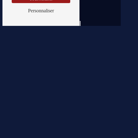
Personnaliser
E-mail
toitures_bendel_sa@hotmail.com
N'hésitez pas à nous
contacter